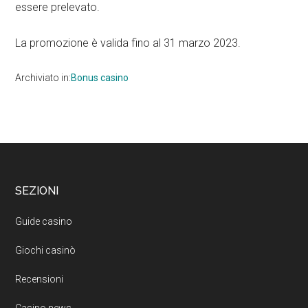
essere prelevato.
La promozione è valida fino al 31 marzo 2023.
Archiviato in:
Bonus casino
Footer
SEZIONI
Guide casino
Giochi casinò
Recensioni