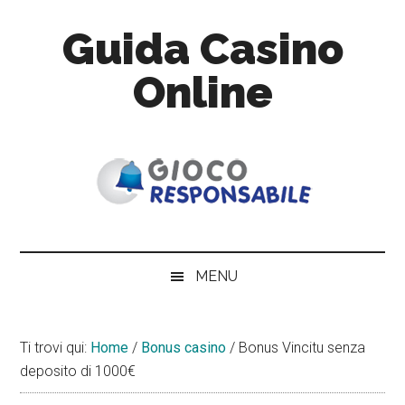
Passa
Skip
Passa
Guida Casino
al
to
al
contenuto
secondary
piè
Online
principale
menu
di
pagina
Come
giocare
ai
casino
online
MENU
Ti trovi qui:
Home
/
Bonus casino
/
Bonus Vincitu senza
deposito di 1000€