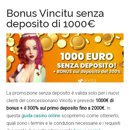
Bonus Vincitu senza
deposito di 1000€
La promozione senza deposito è valida solo per i nuovi
clienti del concessionario Vincitù e prevede
1000€ di
bonus + il 300% sul primo deposito fino a 2000€.
In
questa
guida casino online
scopriremo come ottenerlo,
quali sono i termini e le condizioni necessarie e i requisiti