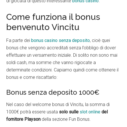
di giocata di questo interessante
bonus casinò
.
Come funziona il bonus
benvenuto Vincitu
Fa parte dei
bonus casino senza deposito
, cioè quei
bonus che vengono accreditati senza l’obbligo di dover
effettuare un versamento iniziale. Di solito non sono mai
soldi cash, ma somme che vanno rigiocate a
determinate condizioni. Capiamo quindi come ottenere il
bonus e come riscattarlo:
Bonus senza deposito 1000€
Nel caso del welcome bonus di Vincitu, la somma di
1000€ potrà essere usata
solo sulle
slot online
del
fornitore Playson
della sezione Fun Bonus.